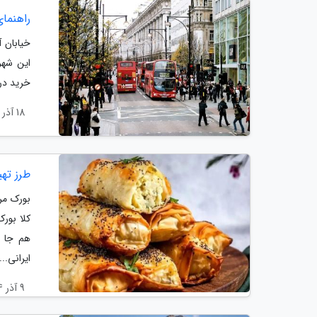
راهنما
خیابان آ
این شهر،
خرید در پایتخت
18 آذر 1404
طرز تهی
بورک مر
کلا بور
هم جا ا
ایرانى...
9 آذر 1404