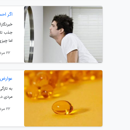
اگر اح
خبرنگارا
جذب تان
اما چیزی
22 مرداد 1404
عوارض 
به تازگ
مردی در
22 مرداد 1404