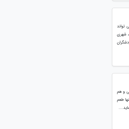
 تواند
، شهری
دشگران
ی و هم
ها طعم
ید....