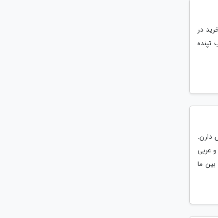
خرید در
 تپنده
 دارن.
و عربى
بین ما