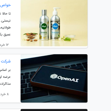
خواص ر
تا حالا
نیستی. 
طولانیه
عمیق بک
12 خرداد 1405
شرکت OpenAI برای عرضه اولیه سهام خود در بازار بورس آماده می گ
عرضه او
مذاکرات 
8 خرداد 1405