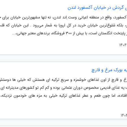
ی گردش در خیابان آکسفورد لندن
کسفورد، واقع در منطقه اعیانی وست اِند لندن، نه تنها مشهورترین خیابان برای 
 بلکه شلوغ‌ترین خیابان خرید در کل اروپا به شمار می‌رود . این خیابان که قلب
 انگلستان است، با بیش از 300 فروشگاه، برندهای معتبر جهانی،...
ه بورک مرغ و قارچ
غ و قارچ از اون غذاهاى خوشمزه و سریع ترکیه ای هستش که خیلى ها دوستش
ک یه غذاى قدیمى مخصوص دوران عثمانى بوده و کم کم تو کشورهاى مدیترانه اى 
فتاده، اما چون طعم و عطر غذاهاى ترکیه خیلى به مزه هاى خودمون نزدیکه، 