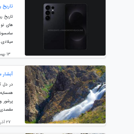
تاریخ رون
های نو ت
سامسون
میلادی..
13 بهمن 1404
آبشار 
در دل ک
همسایه 
پرشور و
مقصدی..
27 آذر 1404