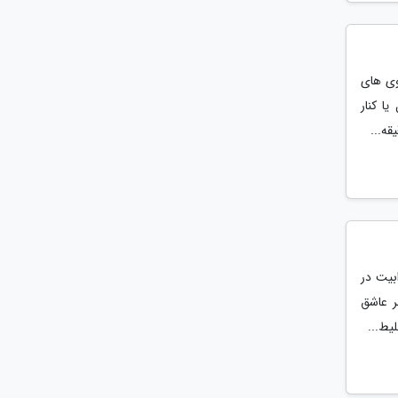
وی های
ا کنار
قه...
بیت در
ر عاشق
یط...