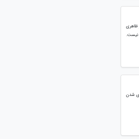
ر ظاهری
 نیست.
ری شدن