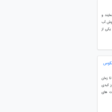
ایند و
خوش آب
یکی از
معکوس
ا زمان
ز کبدی
افت های