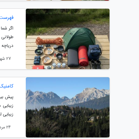
فهرست 
اگر شما
طولانی 
دریاچه ا
27 شهریور 1404
کامنیک،
پیش بین
زیبایی 
زیبایی ا
24 مرداد 1404