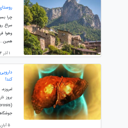
روستای
چرا بسی
سراغ رو
وهوا فر
همین...
1 آذر 1404
دارویی 
کند!
امروزه،
بروز نا
جوشگاهی
5 آبان 1404