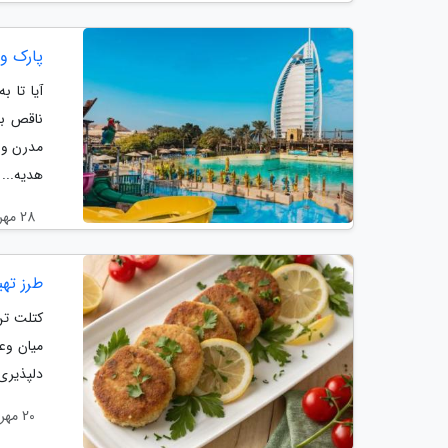
پارک وا
آیا تا 
ناقص با
مدرن و 
هدیه...
28 مهر 1404
طرز ته
کتلت تن
میان وع
دلپذیری 
20 مهر 1404