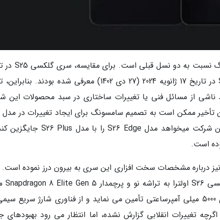
این تاریخ نو نشان دهنده تغییر استراتژی سامسونگ نسبت به د
22 ژانویه 2025 (2 بهمن 1403) و سری گلکسی S24 در تاریخ 17 ژانویه 2024 (27 دی 1402) معرفی شده بودند. بن
هه در معرفی گلکسی S26 می تواند ناشی از مسائل فنی یا تغییرات ساختاری در سبد محصولات این
ن تأخیر ممکن است به تصمیم سامسونگ برای ایجاد تغییرات در مدل 
میانی مربوط باشد؛ به طوری که گفته می گردد این شرکت میخواهد مدل S26 Edge را با م
ده است.
ی نیز درباره مشخصات سخت افزاری این سری به بیرون درز نموده است. 
این اطلاعات، قدرتمندترین عضو خان
گرچه تغییرات انقلابی گزارش نشده، اما انتظار می رود بهبودهای ج