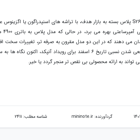
در سوی دیگر، مدل های استاندارد گلکسی S26 و S26 پلاس بسته به بازار هدف، با تراشه های اسنپدراگون یا اگزینو
خواهند شد. مدل پایه احتمالاً از 
ان می دهند که در این دو مدل مقرون به صرفه تر، تغییرات سخت افز
چشمگیری در بخش دوربین رخ نخواهد داد. با قطعی شدن نسبی تاریخ 6 اسفند برای رویداد آنپکد، اکنون نگاه 
 تواند به ارائه محصولی بی نقص تر منجر گردد یا خیر.
گردآورنده:
mininote.ir
شناسه مطلب: 2411