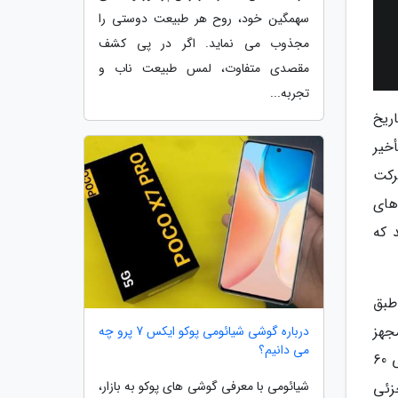
سهمگین خود، روح هر طبیعت دوستی را
مجذوب می نماید. اگر در پی کشف
مقصدی متفاوت، لمس طبیعت ناب و
تجربه...
و نسل قبلی است. برای مقایسه، سری گلکسی S25 در تاریخ
ابراین، تأخیر
 شرکت
های
دل S26 Plus جایگزین کند که
طبق
واده یعنی گلکسی S26 اولترا به تراشه نو و پرچمدار Snapdragon 8 Elite Gen 5 مجهز
درباره گوشی شیائومی پوکو ایکس 7 پرو چه
می دانیم؟
خواهد بود. این دستگاه انرژی خود را از یک باتری 5000 میلی آمپرساعتی تأمین می نماید و از فناوری شارژ سریع سیمی 60
شیائومی با معرفی گوشی های پوکو به بازار،
زئی