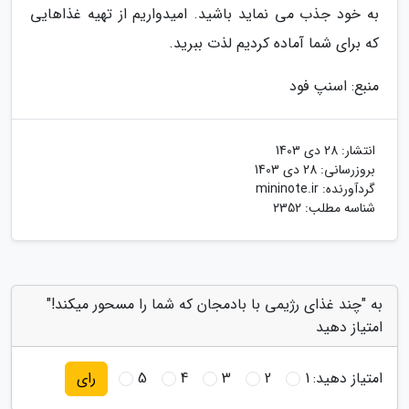
به خود جذب می نماید باشید. امیدواریم از تهیه غذاهایی
که برای شما آماده کردیم لذت ببرید.
منبع: اسنپ فود
انتشار:
28 دی 1403
بروزرسانی:
28 دی 1403
گردآورنده:
mininote.ir
شناسه مطلب: 2352
به "چند غذای رژیمی با بادمجان که شما را مسحور میکند!"
امتیاز دهید
امتیاز دهید:
1
2
3
4
5
رای