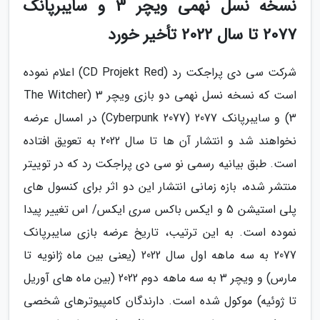
نسخه نسل نهمی ویچر 3 و سایبرپانک
2077 تا سال 2022 تأخیر خورد
شرکت سی دی پراجکت رد (CD Projekt Red) اعلام نموده
است که نسخه نسل نهمی دو بازی ویچر 3 (The Witcher
3) و سایبرپانک 2077 (Cyberpunk 2077) در امسال عرضه
نخواهند شد و انتشار آن ها تا سال 2022 به تعویق افتاده
است. طبق بیانیه رسمی نو سی دی پراجکت رد که در توییتر
منتشر شده، بازه زمانی انتشار این دو اثر برای کنسول های
پلی استیشن 5 و ایکس باکس سری ایکس/ اس تغییر پیدا
نموده است. به این ترتیب، تاریخ عرضه بازی سایبرپانک
2077 به سه ماهه اول سال 2022 (یعنی بین ماه ژانویه تا
مارس) و ویچر 3 به سه ماهه دوم 2022 (بین ماه های آوریل
تا ژوئیه) موکول شده است. دارندگان کامپیوترهای شخصی