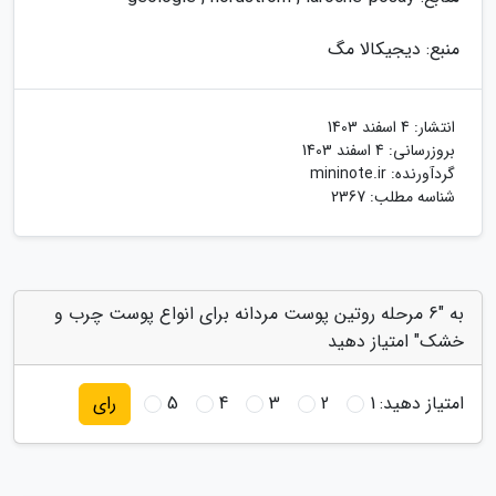
منبع: دیجیکالا مگ
انتشار:
4 اسفند 1403
بروزرسانی:
4 اسفند 1403
گردآورنده:
mininote.ir
شناسه مطلب: 2367
به "6 مرحله روتین پوست مردانه برای انواع پوست چرب و
خشک" امتیاز دهید
امتیاز دهید:
1
2
3
4
5
رای