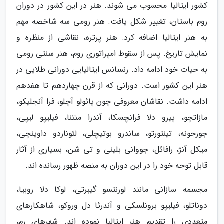
کشور ایتالیا محسوب می شوند. هنر در این کشور در دوران
روم باستان، تغییر شکل یافت. هنر رومی سه شاخصه مهم
به هنر ایتالیا اضافه کرد: هنر پرتره، نقاشی از منظره و
نمایش تاریخ. پس از سقوط امپراتوری روم، هنر سنتی رومی
به حیات خود ادامه داد. رنسانس ایتالیایی دورانی طلایی در
هنر این کشور است. دورانی که از قرن چهاردهم تا هفدهم
ادامه داشت. نقاشان معروفی چون پائولو آچلو، فرا آنجلیکو،
مازاتچو، پیرو دلا فرانچسکا، آندرا منتنا، فیلیپو لیپی،
جورجونه، تینتورتو، ساندرو بوتیچلی، لئوناردو داوینچی،
میکل آنژ، رافائل، جووانی بلینی و تی شن، بسیاری از آثار
قابل توجه خود را در این دوران به منصه ظهور رسانده اند.
مجسمه سازانی مانند لورنتسو گیبرتی، لوکا دلا روبیا،
دوناتلو، فیلیپو برونلسکی و آندرئا دل وروکو، شاهکارهای
متعددی را تقدیم هنر ایتالیا نموده اند. شهرهای رم،