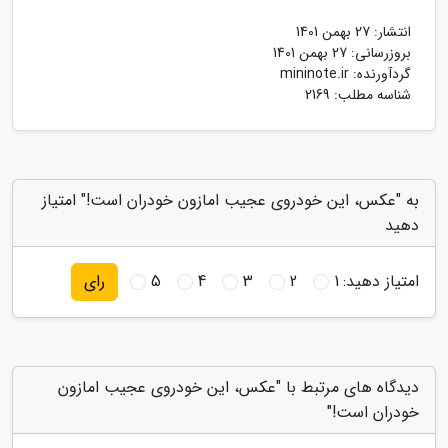
انتشار:
27 بهمن 1401
بروزرسانی:
27 بهمن 1401
گردآورنده:
mininote.ir
شناسه مطلب: 2169
به "عکس، این خودروی عجیب امازون خودران است!" امتیاز
دهید
امتیاز دهید:
1
2
3
4
5
رای
دیدگاه های مرتبط با "عکس، این خودروی عجیب امازون
خودران است!"