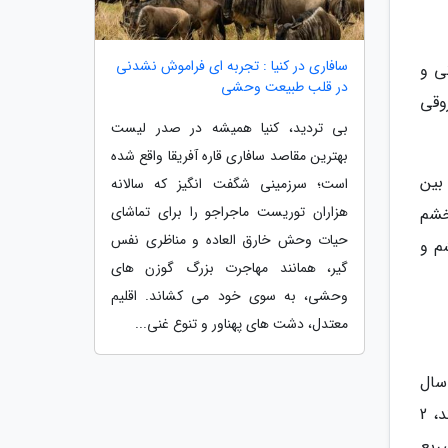
سافاری در کنیا : تجربه ای فراموش نشدنی
ی و
در قلب طبیعت وحشی
وقی
بی تردید، کنیا همیشه در صدر لیست
بهترین مقاصد سافاری قاره آفریقا واقع شده
بین
است؛ سرزمینی شگفت انگیز که سالانه
هزاران توریست ماجراجو را برای تماشای
 خشم
حیات وحش خارق العاده و مناظری نفس
م و
گیر، همانند مهاجرت بزرگ گوزن های
وحشی، به سوی خود می کشاند. اقلیم
معتدل، دشت های پهناور و تنوع غنی...
سال
2016 در انگلیس انجام شد، افراد میان سالی که آرام پیاده روی می کردند، نسبت به کسانی که سریع پیاده روی می کردند، 2
ریع