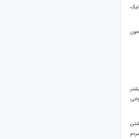
لیک
د خون
شتر
 که مولتی
شتن
ین ها محبوب هستند و بیش از 30 درصد مردم