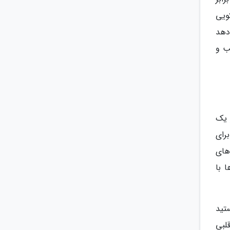
ویی
 دهد
ب و
 یک
رای
های
 با
تید
سائل قلبی