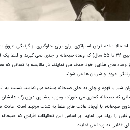
حتمالا ساده ترین استراتژی برای برای جلوگیری از گرفتگی عروق ا
تحقیقاتی در اسپانیا نشان داده که افراد بزرگسال (بین 36 تا 55 سال) که وعده صبحانه را جدی نمی گیرند و فقط 
از وعده های غذایی خود حذف می نمایند، در مقایسه با کسانی که همو
گرفتگی عروق و شریان ها می شوند.
وان شیر یا قهوه و چای به جای صبحانه بسنده می نمایند، نسبت به افر
کسانی که صبحانه کمتری می خورند، رسوب بیشتری درون رگ هایشان 
ز بدون صبحانه، با ایجاد عادت های غلط به شدت مرتبط است. عادت ه
قلبی را زیاد می نماید. بر اساس این تحقیقات افرادی که صبحانه 
ی غذایی بد پیدا می نمایند.