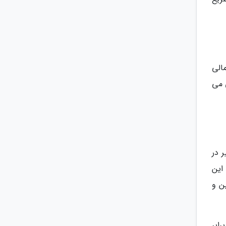
الی
ی و مالی می
 در
این
ن و
ابر