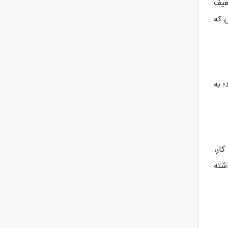
عیف
 مدت 20 ثانیه به یک شی که
ته باشید؛ به
ار،
شته