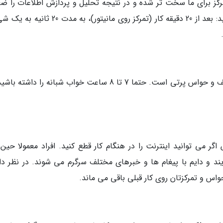
کز برای ما سخت تر شده و در نتیجه تحلیل و پردازش اطلاعات را ض
تر انجام بدهیم. قانون 20-20-20 را نباید فراموش کنید: بعد از 20 دقیقه کار (تمرکز روی مانیتور)، به
یکی از پیغامدهای بد خوابیدن در شب، تمرکز ضعیف و حواس پرتی است. حتما 7 تا 8 ساعت خواب شبانه را داش
 می توانید اینترنت را در هنگام کار قطع کنید. افراد معمولا حین ک
ند و دایم با پیغام ها و خبرهای مختلف سرگرم می شوند. در نظر دا
حواس و تمرکزتان روی کار قبلی باقی می ماند.