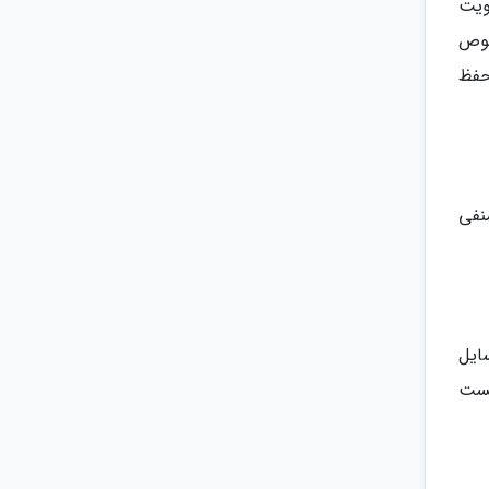
ویت
خصوص
حفظ
نفی
ایل
هست