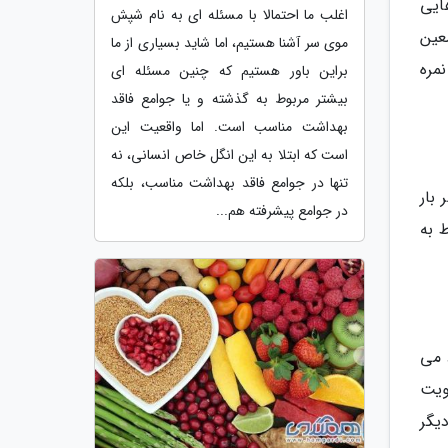
هایی
اغلب ما احتمالا با مسئله ای به نام شپش
عین
موی سر آشنا هستیم، اما شاید بسیاری از ما
 مدیتیشن می کردند، نسبت به سایرین در تست های شناختی (Cognitive Tests) نمره
براین باور هستیم که چنین مسئله ای
بیشتر مربوط به گذشته و یا جوامع فاقد
بهداشت مناسب است. اما واقعیت این
است که ابتلا به این انگل خاص انسانی، نه
تنها در جوامع فاقد بهداشت مناسب، بلکه
بار
در جوامع پیشرفته هم...
 به
Zeigarnik Effe) را به وجود می
لویت
دیگر