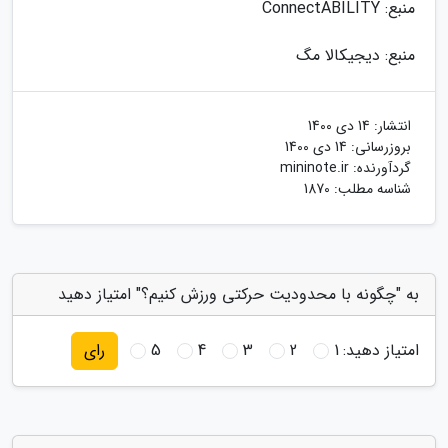
منبع: ConnectABILITY
منبع: دیجیکالا مگ
انتشار:
14 دی 1400
بروزرسانی:
14 دی 1400
گردآورنده:
mininote.ir
شناسه مطلب: 1870
به "چگونه با محدودیت حرکتی ورزش کنیم؟" امتیاز دهید
امتیاز دهید:
1
2
3
4
5
رای