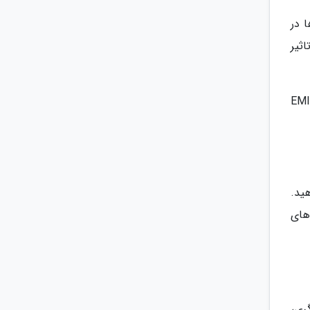
 در
ثیر
وان گاراژ فناوری (EMITT TECH
ید.
های
ری،