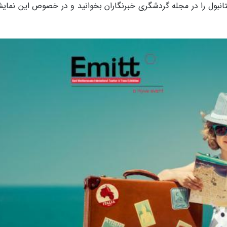
طلب جامع در خصوص نمایشگاه EMITT استانبول را در مجله گردشگری خبرنگاران بخوانید و در خصوص این نما