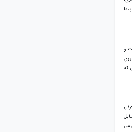
یدا
ت و
روی
 که
رتی
ایل
 می