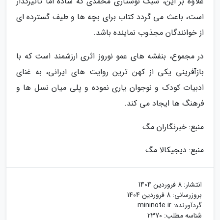
علاوه بر این، سبک نوشتاری محمدی که ساده اما تأثیرگذار
است، باعث می گردد کتاب برای بچه ها و طیف گسترده ای
از خوانندگان مجذوب نماینده باشد.
در مجموع، بنفشه های عمو نوروز اثری ارزشمند است که با
بازآفرینی یکی از کهن ترین روایت های ایرانی، به غنای
ادبیات کودک و نوجوان یاری نموده و پلی میان نسل ها و
فرهنگ ها ایجاد می کند.
منبع: خبرنگاران مگ
منبع: دیجیکالا مگ
انتشار:
8 فروردین 1404
بروزرسانی:
8 فروردین 1404
گردآورنده:
mininote.ir
شناسه مطلب: 2370