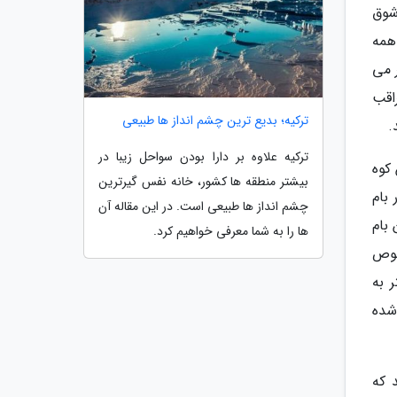
شوق
همه
ر می
اقب
ترکیه؛ بدیع ترین چشم انداز ها طبیعی
.
ترکیه علاوه بر دارا بودن سواحل زیبا در
 کوه
بیشتر منطقه ها کشور، خانه نفس گیرترین
بام
چشم انداز ها طبیعی است. در این مقاله آن
 بام
ها را به شما معرفی خواهیم کرد.
صوص
منی های لازمه اوج هیجان را شروع کنید، از کابلی به طول 450 متر به
شده
 که