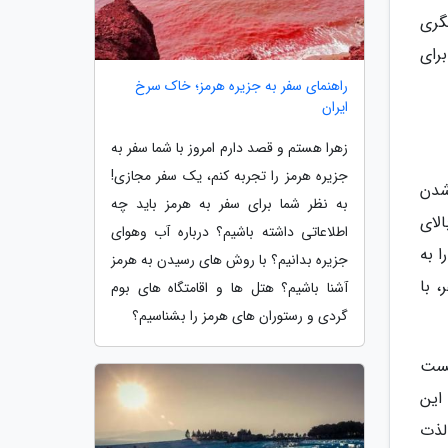
گری
رای
راهنمای سفر به جزیره هرمز؛ خاک سرخ
ایران
زهرا هستم و قصد دارم امروز با شما سفر به
جزیره هرمز را تجربه کنم، یک سفر مجازی!
 شدن
به نظر شما برای سفر به هرمز باید چه
الای
اطلاعاتی داشته باشیم؟ درباره آب وهوای
ا به
جزیره بدانیم؟ با روش های رسیدن به هرمز
رای 40 کابین است که بر روی 16 دکل قرار گرفته شده که با ظرفیت 4 نفر، با
آشنا باشیم؟ هتل ها و اقامتگاه های بوم
گردی و رستوران های هرمز را بشناسیم؟
یست
گو کنیم باید این
 لذت