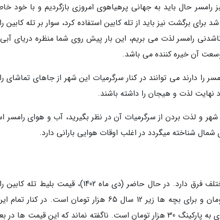
بز رامسر حال باید به جهانی پرهیاهوی امروزی بازگردیم و با خود خاط
 برای برگشت نیز باید از تله کابین استفاده کرد، سوار بر تله کابین ر
اشدنی رامسر لذت می بریم، این بار پیش روی شما منظره دریای آبی 
وسعت آن خیره کننده می باشد.
ر را دارند می توانند در کنار سرگرمیات این شهر از جاهای تماشای را
ود نهایت لذت و هیجان را داشته باشند.
 شهر و لذت بردن از سرگرمیات آن در نظر بگیرید، آب و هوای رامسر ا
ی شمال شناخته میگردد در اغلب اوقات هوایی بارانی دارد.
قیمت بلیط تله کابین رامسر، در رده سنی های مختلف فرق دارد. در حال حاضر (دی ماه 1402)، قیمت بلیط 
رفت و برگشت برای افراد بالای 12 سال 130 هزار تومان و برای بچه ها زیر 12 سال 65 هزار تومان است. در کنار
باید هزینه ورودی را نیز در نظر بگیرید. هزینه ورودی به پارکینگ 30 هزار تومان است. ناگفته نماند که این قیمت ها