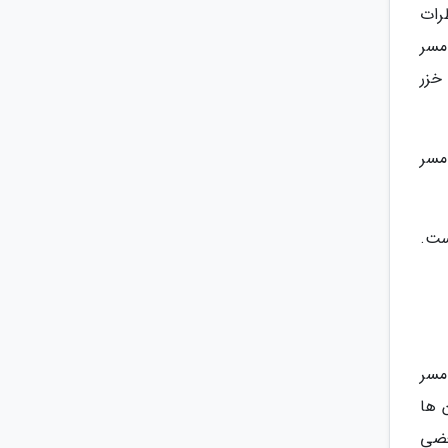
رات
امسر
خزر
مسر
ست.
تله کابین رامسر
 تمام این ها
 در بعضی