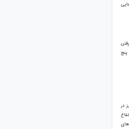
ایی
فتن
پنج
ز در
فاع
 های