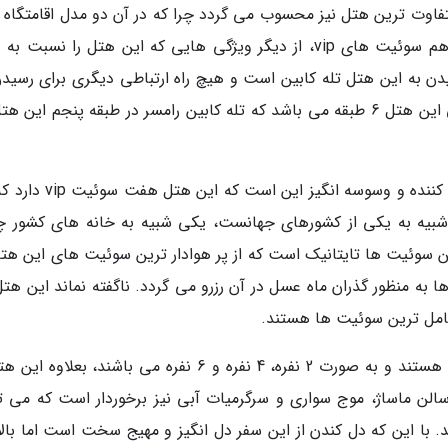
تفاوت ترین هتل نیز محسوب می گردد چرا که در آن دو مدل اقامتگاه ار
داده می گردد، هم به صورت کلبه های جنگلی و هم سوئیت های vip، از دیگر ویژگی هایی که این هتل را نسبت
یدن به این هتل تله کابین است و هیچ راه ارتباطی دیگری برای رسیدن
آن وجود ندارد، جالب است بدانید ساختمان اصلی این هتل 6 طبقه می باشد که تله کابین رامسر در طبقه پنجم این
یکی دیگر از دلایل متفاوت بودن این هتل مجذوب کننده و وسوسه انگیز ای
بیه به یکی از کشورهای جهانست، یکی شبیه به خانه های کشور چ
ن سوئیت ها تایتانیک است که از پر هوادار ترین سوئیت های این هتل
 به منظور گذران ماه عسل در آن رزرو می گردد. ناگفته نماند این هتل
کامل ترین سوئیت ها هستند.
کلبه های جنگلی این هتل نیز بسیار دنج و با صفا هستند و به صورت 2 نفره، 4 نفره و 6 نفره می باشند، بعل
سالن ماساژ، موج سواری و سرگرمیات آبی نیز برخوردار است که می تو
. با این که دل کندن از این سفر دل انگیز و مهیج سخت است اما بالا