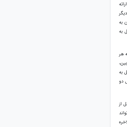
ائه
 به دیگر
 به
 هتل به
ن است که این هتل هفت سوئیت vip دارد که هر
ین،
 به
 دو
اوه این هتل از
اند
خره