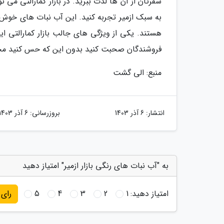
سفرتان از آن ها لذت ببرید. در بازار کمارالتی می 
به سبک ازمیر تجربه کنید. این آب نبات های خوش ر
هستند. یکی از ویژگی های جالب بازار کمارالتی ای
فروشندگان صحبت کنید بدون این که حس کنید مجبوری
منبع: الی گشت
انتشار:
6 آذر 1403
بروزرسانی:
6 آذر 1403
به "آب نبات های رنگی بازار ازمیر" امتیاز دهید
امتیاز دهید:
1
2
3
4
5
رای