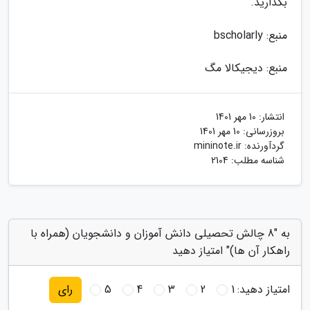
بگذارید.
منبع: bscholarly
منبع: دیجیکالا مگ
انتشار:
10 مهر 1401
بروزرسانی:
10 مهر 1401
گردآورنده:
mininote.ir
شناسه مطلب: 2104
به "8 چالش تحصیلی دانش آموزان و دانشجویان (همراه با
راهکار آن ها)" امتیاز دهید
امتیاز دهید:
1
2
3
4
5
رای