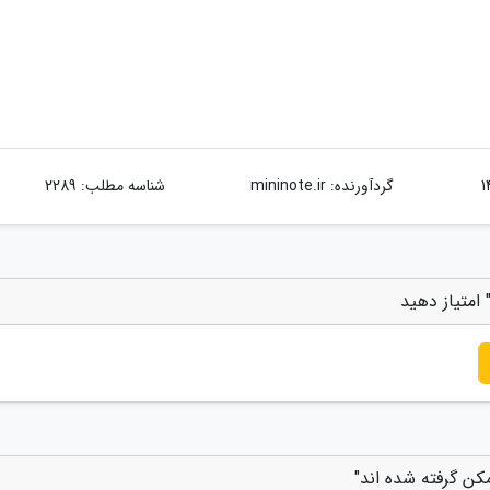
گردآورنده:
mininote.ir
شناسه مطلب: 2289
امتیاز دهید
کن گرفته شده اند"