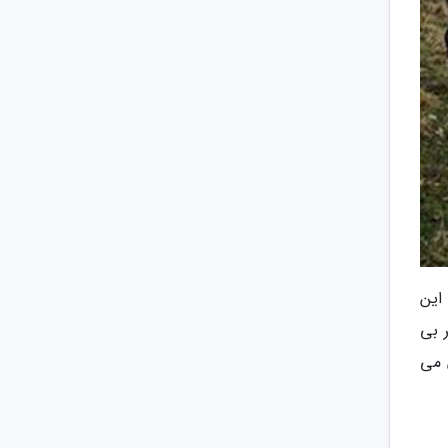
این
 بی
 می